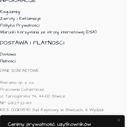
INFORMACJE
Regulaminy
Zwroty i Reklamacje
Polityka Prywatności
Warunki korzystania ze strony internetowej (DSA)
DOSTAWA I PŁATNOŚCI
Dostawa
Płatności
DANE KONTAKTOWE
Ateramo sp. z o.o.
Pracownia Cukiernicza
ul. Tarnogórska 74, 44-100 Gliwice
NIP: 631-27-22-143
KRS: 0001103590 Sąd Rejonowy w Gliwicach, X Wydział
Gospodarczy KRS
Kapitał zakładowy: 50 000zł
Cenimy prywatność użytkowników