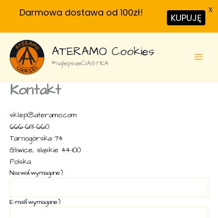
X
Darmowa dostawa od 100zł!
KUPUJĘ
Przejdź
ATERAMO Cookies
do
treści
#najlepszeCIASTKA
Kontakt
sklep@ateramo.com
666-613-660
Tarnogórska 74
Gliwice
,
śląskie
44-100
Polska
Nazwa
(wymagane)
E-mail
(wymagane)