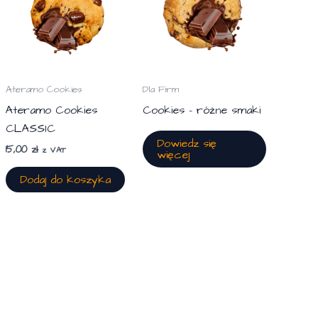
Ateramo Cookies
Dla Firm
Ateramo Cookies
Cookies – różne smaki
CLASSIC
Dowiedz się
15,00
zł
z VAT
więcej
Dodaj do koszyka