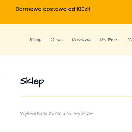
Darmowa dostawa od 100zł!
Sklep
O nas
Dostawa
Dla Firm
M
Sklep
Posortowane
Wyświetlanie 25–32 z 32 wyników
według
najnowszych