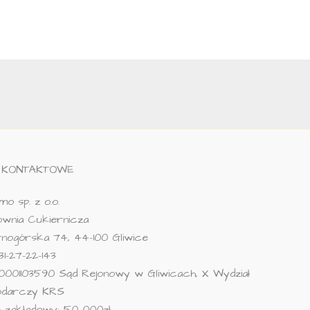
 KONTAKTOWE
o sp. z o.o.
wnia Cukiernicza
arnogórska 74, 44-100 Gliwice
31-27-22-143
0001103590 Sąd Rejonowy w Gliwicach, X Wydział
odarczy KRS
ał zakładowy: 50 000zł