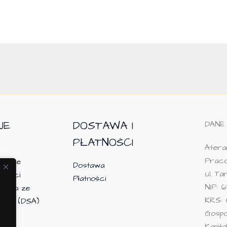
JE
DOSTAWA I
DANE
PŁATNOŚCI
Ateram
Praco
macje
Dostawa
ul. T
tności
Płatności
NIP: 6
tania ze
KRS: 
owej (DSA)
Gosp
Kapit