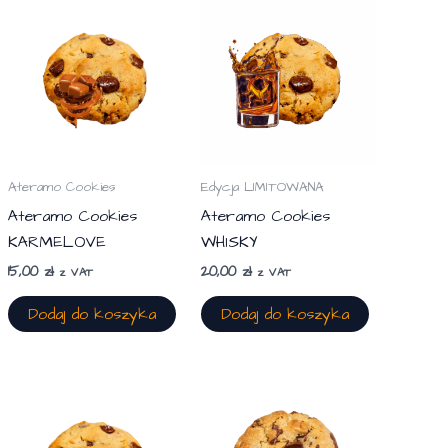
Ateramo Cookies
Edycja LIMITOWANA
Ateramo Cookies
Ateramo Cookies
KARMELOVE
WHISKY
15,00
zł
20,00
zł
z VAT
z VAT
Dodaj do koszyka
Dodaj do koszyka