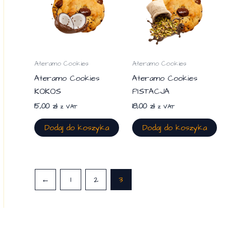
można
wybrać
na
stronie
produktu
Ateramo Cookies
Ateramo Cookies
Ateramo Cookies
Ateramo Cookies
KOKOS
PISTACJA
15,00
zł
18,00
zł
z VAT
z VAT
Dodaj do koszyka
Dodaj do koszyka
←
1
2
3