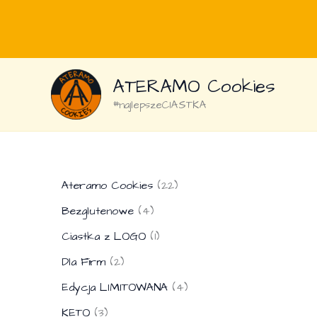
Przejdź
ATERAMO Cookies
do
treści
#najlepszeCIASTKA
2
Ateramo Cookies
22
2
4
Bezglutenowe
4
p
p
1
r
Ciastka z LOGO
1
r
p
o
2
o
Dla Firm
2
r
d
p
d
o
u
4
Edycja LIMITOWANA
4
r
u
d
k
p
3
o
k
KETO
3