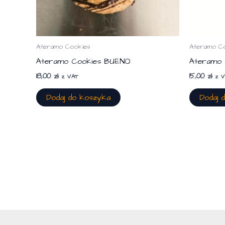
Ateramo Cookies
Ateramo C
Ateramo Cookies BUENO
Ateramo
18,00
zł
15,00
zł
z VAT
z 
Dodaj do koszyka
Dodaj 