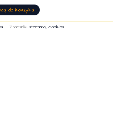
odaj do koszyka
es
Znacznik:
ateramo_cookies