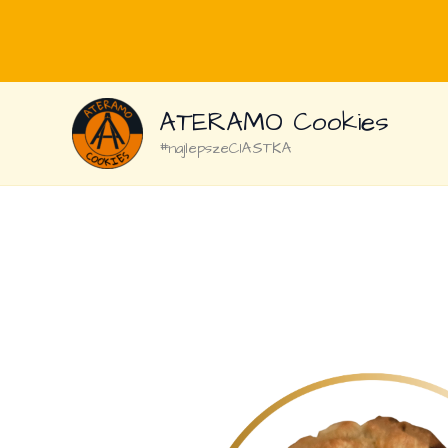
Przejdź
ATERAMO Cookies
do
treści
#najlepszeCIASTKA