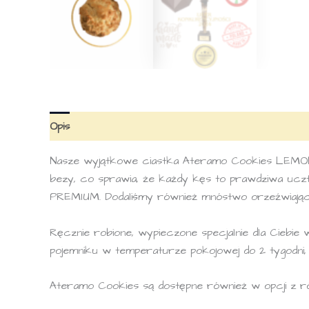
Opis
Nasze wyjątkowe ciastka Ateramo Cookies LEMON w
bezy, co sprawia, że każdy kęs to prawdziwa uczta
PREMIUM. Dodaliśmy również mnóstwo orzeźwiającej
Ręcznie robione, wypieczone specjalnie dla Ciebie
pojemniku w temperaturze pokojowej do 2 tygodni,
Ateramo Cookies są dostępne również w opcji z ró