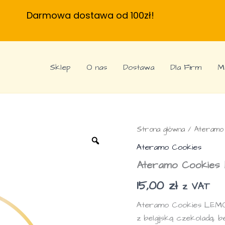
Darmowa dostawa od 100zł!
Sklep
O nas
Dostawa
Dla Firm
M
Strona główna
/
Ateramo
Ateramo Cookies
Ateramo Cookies
15,00
zł
z VAT
Ateramo Cookies LEMON
z belgijską czekoladą, b