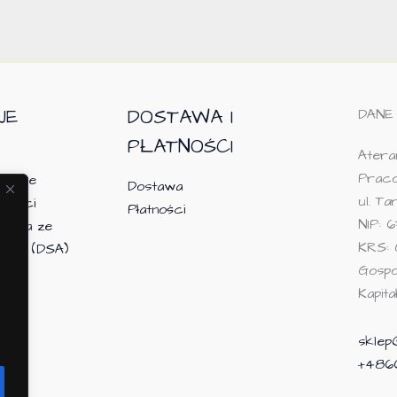
JE
DOSTAWA I
DANE
PŁATNOŚCI
Ateram
Praco
macje
Dostawa
ul. T
tności
Płatności
NIP: 6
tania ze
KRS: 
owej (DSA)
Gosp
Kapit
skle
+486