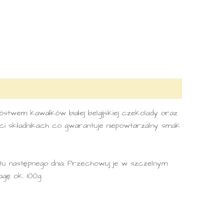
wem kawałków białej belgijskiej czekolady oraz
ści składnikach co gwarantuje niepowtarzalny smak
atu następnego dnia. Przechowuj je w szczelnym
agę ok. 100g