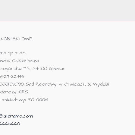
 KONTAKTOWE
o sp. z o.o.
wnia Cukiernicza
arnogórska 74, 44-100 Gliwice
31-27-22-143
0001103590 Sąd Rejonowy w Gliwicach, X Wydział
odarczy KRS
ał zakładowy: 50 000zł
p@ateramo.com
66613660