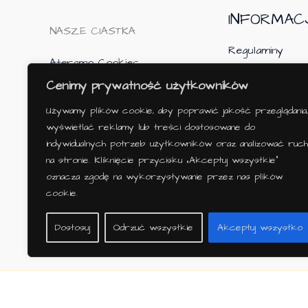
INFORMAC
NASZE CIASTKA
Regulaminy
Ateramo Cookies
Zwroty i Rekla
Ciastka z LOGO
Cenimy prywatność użytkowników
Polityka Prywa
Warunki korzys
Używamy plików cookie, aby poprawić jakość przeglądania,
strony internet
wyświetlać reklamy lub treści dostosowane do
indywidualnych potrzeb użytkowników oraz analizować ruch
na stronie. Kliknięcie przycisku „Akceptuj wszystkie”
oznacza zgodę na wykorzystywanie przez nas plików
cookie.
Dostosuj
Odrzuć wszystkie
Akceptuj wszystko