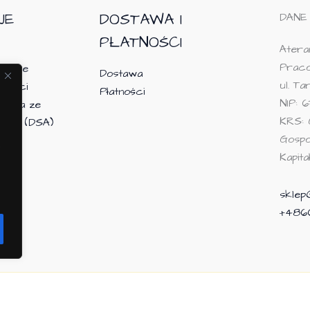
JE
DOSTAWA I
DANE
PŁATNOŚCI
Ateram
Praco
macje
Dostawa
ul. T
tności
Płatności
NIP: 6
tania ze
KRS: 
owej (DSA)
Gosp
Kapit
skle
+486