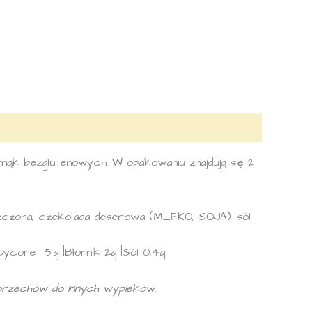
ąk bezglutenowych. W opakowaniu znajdują się 2
szczona, czekolada deserowa (MLEKO, SOJA), sól
cone 15g |Błonnik 2g |Sól 0,4g
orzechów do innych wypieków.