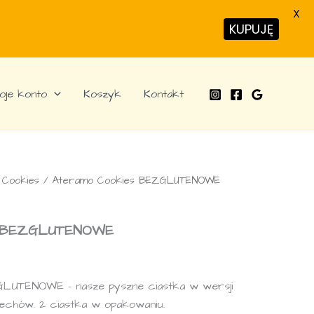
X
KUPUJĘ
oje konto
Koszyk
Kontakt
 Cookies
/ Ateramo Cookies BEZGLUTENOWE
s BEZGLUTENOWE
LUTENOWE – nasze pyszne ciastka w wersji
zechów. 2 ciastka w opakowaniu.