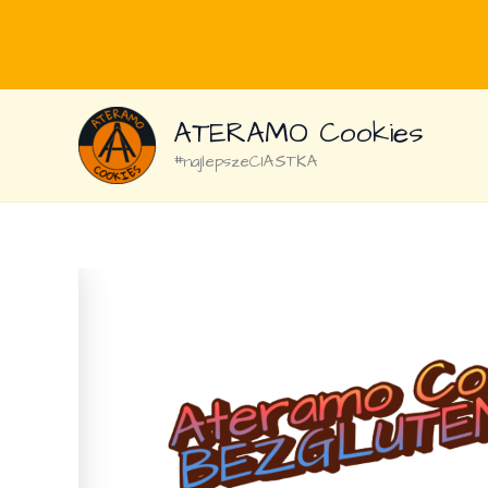
Przejdź
ATERAMO Cookies
do
treści
#najlepszeCIASTKA