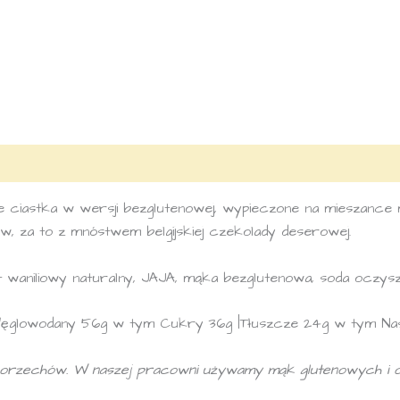
astka w wersji bezglutenowej, wypieczone na mieszance m
w, za to z mnóstwem belgijskiej czekolady deserowej.
t waniliowy naturalny, JAJA, mąka bezglutenowa, soda oczy
Węglowodany 56g w tym Cukry 36g |Tłuszcze 24g w tym Nasy
z orzechów.
W naszej pracowni używamy mąk glutenowych i 