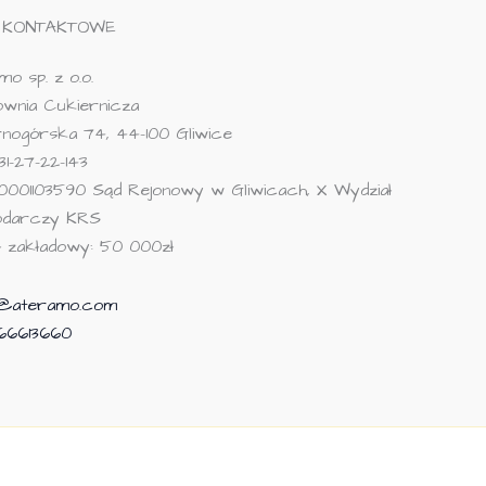
 KONTAKTOWE
o sp. z o.o.
wnia Cukiernicza
arnogórska 74, 44-100 Gliwice
31-27-22-143
0001103590 Sąd Rejonowy w Gliwicach, X Wydział
odarczy KRS
ał zakładowy: 50 000zł
p@ateramo.com
66613660