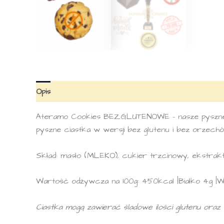
Opis
Ateramo Cookies BEZGLUTENOWE – nasze pyszne ci
pyszne ciastka w wersji bez glutenu i bez orzechó
Skład: masło (MLEKO), cukier trzcinowy, ekstrak
Wartość odżywcza na 100g: 450kcal |Białko 4g |
Ciastka mogą zawierać śladowe ilości glutenu ora