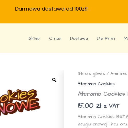
Darmowa dostawa od 100zł!
Sklep
O nas
Dostawa
Dla Firm
M
Strona główna
/
Ateramo
Ateramo Cookies
Ateramo Cookie
15,00
zł
z VAT
Ateramo Cookies BEZG
bezglutenowej i bez or