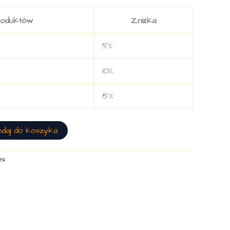
roduktów
Zniżka
5%
10%
15%
odaj do koszyka
es